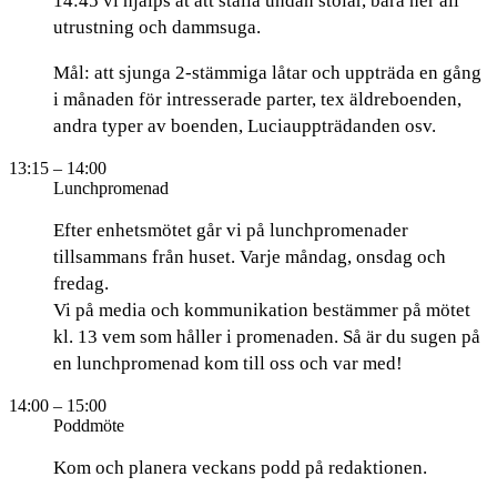
14:45 vi hjälps åt att ställa undan stolar, bära ner all
utrustning och dammsuga.
Mål: att sjunga 2-stämmiga låtar och uppträda en gång
i månaden för intresserade parter, tex äldreboenden,
andra typer av boenden, Luciauppträdanden osv.
13:15
– 14:00
Lunchpromenad
Efter enhetsmötet går vi på lunchpromenader
tillsammans från huset. Varje måndag, onsdag och
fredag.
Vi på media och kommunikation bestämmer på mötet
kl. 13 vem som håller i promenaden. Så är du sugen på
en lunchpromenad kom till oss och var med!
14:00
– 15:00
Poddmöte
Kom och planera veckans podd på redaktionen.