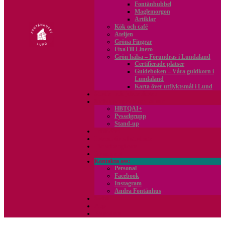
Fontänbubbel
Maglemorgon
Artiklar
Kök och café
Ateljen
Gröna Fingrar
FixaTill Linero
Grön hälsa – Förundras i Lundaland
Certifierade platser
Guideboken – Våra guldkorn i
Lundaland
Karta över utflyktsmål i Lund
Studie- och jobbenheten
Socialt program och kultur
HBTQAI+
Pysselgrupp
Stand-up
Friskvård
International students
För arbetsgivare
Dokument
Kontakta oss
Personal
Facebook
Instagram
Andra Fontänhus
Swish
App
Kalendern