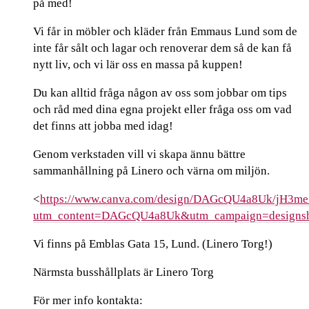
på med!
Vi får in möbler och kläder från Emmaus Lund som de
inte får sålt och lagar och renoverar dem så de kan få
nytt liv, och vi lär oss en massa på kuppen!
Du kan alltid fråga någon av oss som jobbar om tips
och råd med dina egna projekt eller fråga oss om vad
det finns att jobba med idag!
Genom verkstaden vill vi skapa ännu bättre
sammanhållning på Linero och värna om miljön.
<
https://www.canva.com/design/DAGcQU4a8Uk/jH3
utm_content=DAGcQU4a8Uk&utm_campaign=designsh
Vi finns på Emblas Gata 15, Lund. (Linero Torg!)
Närmsta busshållplats är Linero Torg
För mer info kontakta: