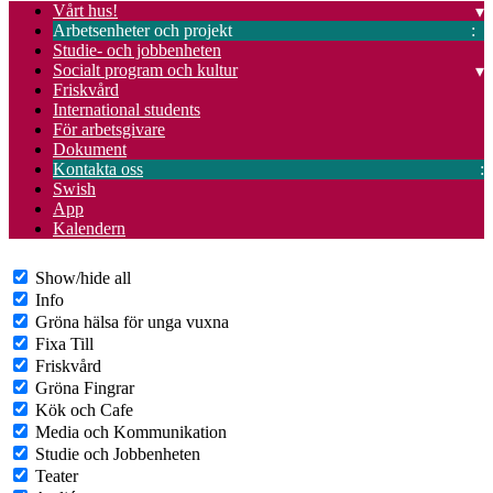
Vårt hus!
Arbetsenheter och projekt
Studie- och jobbenheten
Socialt program och kultur
Friskvård
International students
För arbetsgivare
Dokument
Kontakta oss
Swish
App
Kalendern
Show/hide all
Info
Gröna hälsa för unga vuxna
Fixa Till
Friskvård
Gröna Fingrar
Kök och Cafe
Media och Kommunikation
Studie och Jobbenheten
Teater