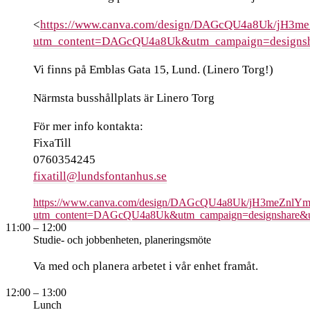
<
https://www.canva.com/design/DAGcQU4a8Uk/jH3
utm_content=DAGcQU4a8Uk&utm_campaign=designsh
Vi finns på Emblas Gata 15, Lund. (Linero Torg!)
Närmsta busshållplats är Linero Torg
För mer info kontakta:
FixaTill
0760354245
fixatill@lundsfontanhus.se
https://www.canva.com/design/DAGcQU4a8Uk/jH3meZnlY
utm_content=DAGcQU4a8Uk&utm_campaign=designshare&ut
11:00
– 12:00
Studie- och jobbenheten, planeringsmöte
Va med och planera arbetet i vår enhet framåt.
12:00
– 13:00
Lunch