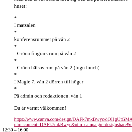
huset:
*
I matsalen
*
konferensrummet på vån 2
*
I Gröna fingrars rum på vån 2
*
I Gröna hälsas rum på vån 2 (lugn lunch)
*
I Magle 7, vån 2 dörren till höger
*
På admin och redaktionen, vån 1
Du är varmt välkommen!
https://www.canva.com/design/DAFk7mkBwyc/dQHgUtGM
utm_content=DAFk7mkBwyc&utm_campaign=designshare&utm
12:30
– 16:00