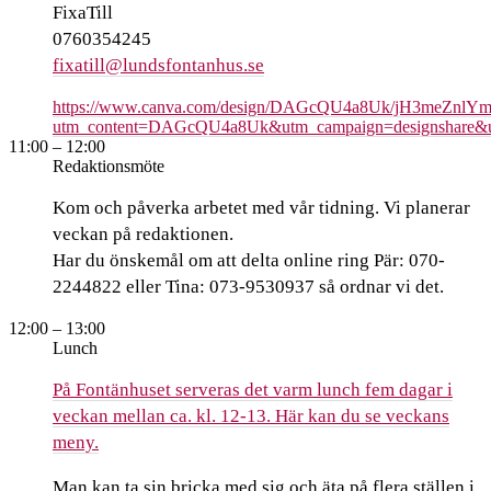
FixaTill
0760354245
fixatill@lundsfontanhus.se
https://www.canva.com/design/DAGcQU4a8Uk/jH3meZnlY
utm_content=DAGcQU4a8Uk&utm_campaign=designshare&ut
11:00
– 12:00
Redaktionsmöte
Kom och påverka arbetet med vår tidning. Vi planerar
veckan på redaktionen.
Har du önskemål om att delta online ring Pär: 070-
2244822 eller Tina: 073-9530937 så ordnar vi det.
12:00
– 13:00
Lunch
På Fontänhuset serveras det varm lunch fem dagar i
veckan mellan ca. kl. 12-13. Här kan du se veckans
meny.
Man kan ta sin bricka med sig och äta på flera ställen i