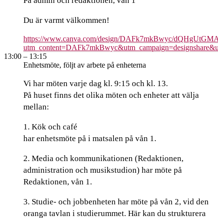
På admin och redaktionen, vån 1
Du är varmt välkommen!
https://www.canva.com/design/DAFk7mkBwyc/dQHgUtGM
utm_content=DAFk7mkBwyc&utm_campaign=designshare&utm
13:00
– 13:15
Enhetsmöte, följt av arbete på enheterna
Vi har möten varje dag kl. 9:15 och kl. 13.
På huset finns det olika möten och enheter att välja
mellan:
1. Kök och café
har enhetsmöte på i matsalen på vån 1.
2. Media och kommunikationen (Redaktionen,
administration och musikstudion) har möte på
Redaktionen, vån 1.
3. Studie- och jobbenheten har möte på vån 2, vid den
oranga tavlan i studierummet. Här kan du strukturera