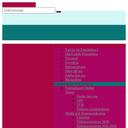
Hoppa till innehåll
Sök
Vårt hus!
Vad är ett Fontänhus?
Om Lunds Fontänhus
Personal
Styrelsen
Bidragsgivare
Hitta till oss
Jobba hos oss
Bli medlem
Arbetsenheter och projekt
Fontänhuset Online
Teater
Spelas just nu
APU
TUR
Tidigare produktioner
Media och Kommunikation
Livbojen
Tidningsutgåvor 2020-
Tidningsutgåvor 2011-2019