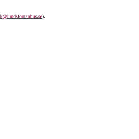
k@lundsfontanhus.se
).