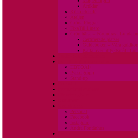
Maglemorgon
Artiklar
Kök och café
Ateljen
Gröna Fingrar
FixaTill Linero
Grön hälsa – Förundras i Lundala
Certifierade platser
Guideboken – Våra guldkor
Karta över utflyktsmål i Lu
Studie- och jobbenheten
Socialt program och kultur
HBTQAI+
Pysselgrupp
Stand-up
Friskvård
International students
För arbetsgivare
Dokument
Kontakta oss
Personal
Facebook
Instagram
Andra Fontänhus
Swish