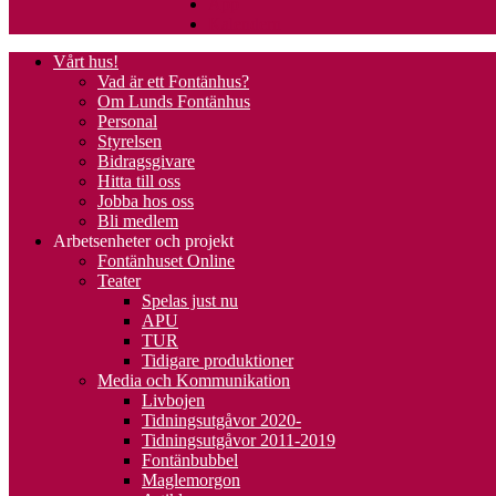
App
Kalendern
Vårt hus!
Vad är ett Fontänhus?
Om Lunds Fontänhus
Personal
Styrelsen
Bidragsgivare
Hitta till oss
Jobba hos oss
Bli medlem
Arbetsenheter och projekt
Fontänhuset Online
Teater
Spelas just nu
APU
TUR
Tidigare produktioner
Media och Kommunikation
Livbojen
Tidningsutgåvor 2020-
Tidningsutgåvor 2011-2019
Fontänbubbel
Maglemorgon