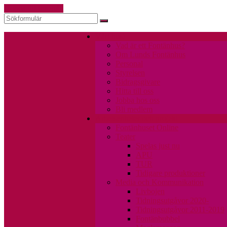
Hoppa till innehåll
Sök
Vårt hus!
Vad är ett Fontänhus?
Om Lunds Fontänhus
Personal
Styrelsen
Bidragsgivare
Hitta till oss
Jobba hos oss
Bli medlem
Arbetsenheter och projekt
Fontänhuset Online
Teater
Spelas just nu
APU
TUR
Tidigare produktioner
Media och Kommunikation
Livbojen
Tidningsutgåvor 2020-
Tidningsutgåvor 2011-2019
Fontänbubbel