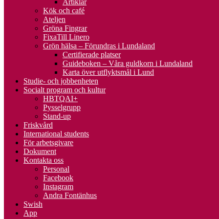
Artiklar
Kök och café
Ateljen
Gröna Fingrar
FixaTill Linero
Grön hälsa – Förundras i Lundaland
Certifierade platser
Guideboken – Våra guldkorn i Lundaland
Karta över utflyktsmål i Lund
Studie- och jobbenheten
Socialt program och kultur
HBTQAI+
Pysselgrupp
Stand-up
Friskvård
International students
För arbetsgivare
Dokument
Kontakta oss
Personal
Facebook
Instagram
Andra Fontänhus
Swish
App