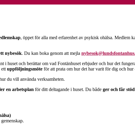
medlemskap
, öppet för alla med erfarenhet av psykisk ohälsa. Medlem 
ett nybesök
. Du kan boka genom att mejla
nybesok@lundsfontanhus.
t i huset och berättar om vad Fontänhuset erbjuder och hur det fungerar.
 ett
uppföljningsmöte
för att prata om hur det har varit för dig och hur 
 hur du vill använda verksamheten.
ler en arbetsplan
för ditt deltagande i huset. Du både
ger och får stöd
hälsa)
h gemenskap.