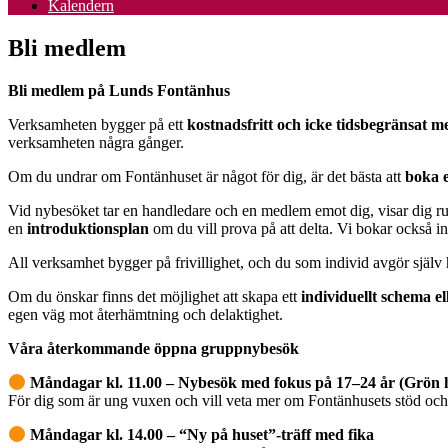
Kalendern
Bli medlem
Bli medlem på Lunds Fontänhus
Verksamheten bygger på ett
kostnadsfritt och icke tidsbegränsat 
verksamheten några gånger.
Om du undrar om Fontänhuset är något för dig, är det bästa att
boka 
Vid nybesöket tar en handledare och en medlem emot dig, visar dig run
en
introduktionsplan
om du vill prova på att delta. Vi bokar också in
All verksamhet bygger på frivillighet, och du som individ avgör själv
Om du önskar finns det möjlighet att skapa ett
individuellt schema el
egen väg mot återhämtning och delaktighet.
Våra återkommande öppna gruppnybesök
Måndagar kl. 11.00 – Nybesök med fokus på 17–24 år (Grön 
För dig som är ung vuxen och vill veta mer om Fontänhusets stöd oc
Måndagar kl. 14.00 – “Ny på huset”-träff med fika