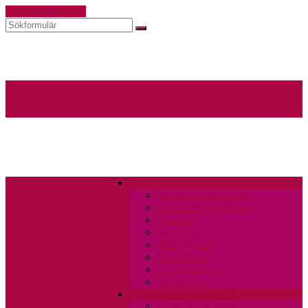
Hoppa till innehåll
Sök
Vårt hus!
Vad är ett Fontänhus?
Om Lunds Fontänhus
Personal
Styrelsen
Bidragsgivare
Hitta till oss
Jobba hos oss
Bli medlem
Arbetsenheter och projekt
Fontänhuset Online