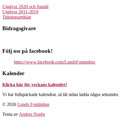
Utgåvor 2020 och framåt
Utgåvor 2011-2019
Tidningsartiklar
Bidragsgivare
Följ oss på facebook!
https://www.facebook.com/LundsFontanhus
Kalender
Klicka här för veckans kalender!
Vi har fullspäckade kalendrar, så låt sidan ladda några sekunder.
Till
© 2026
Lunds Fontänhus
toppen
Tema av
Anders Norén