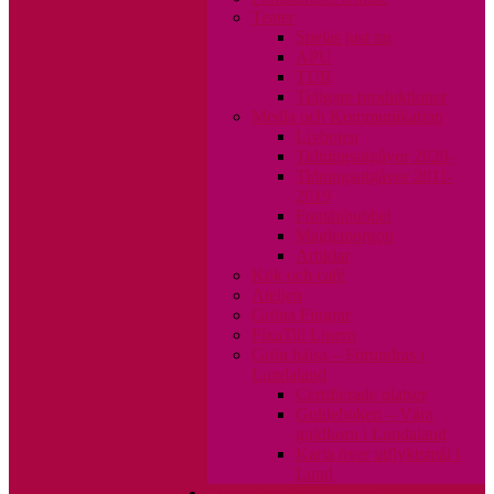
Teater
Spelas just nu
APU
TUR
Tidigare produktioner
Media och Kommunikation
Livbojen
Tidningsutgåvor 2020-
Tidningsutgåvor 2011-
2019
Fontänbubbel
Maglemorgon
Artiklar
Kök och café
Ateljen
Gröna Fingrar
FixaTill Linero
Grön hälsa – Förundras i
Lundaland
Certifierade platser
Guideboken – Våra
guldkorn i Lundaland
Karta över utflyktsmål i
Lund
Studie- och jobbenheten