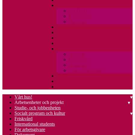
Socialt program och kultur
HBTQAI+
Pysselgrupp
Stand-up
Friskvård
International students
För arbetsgivare
Dokument
Kontakta oss
Personal
Facebook
Instagram
Andra Fontänhus
Swish
App
Kalendern
Vårt hus!
Arbetsenheter och projekt
Studie- och jobbenheten
Socialt program och kultur
Friskvård
International students
För arbetsgivare
Dokument