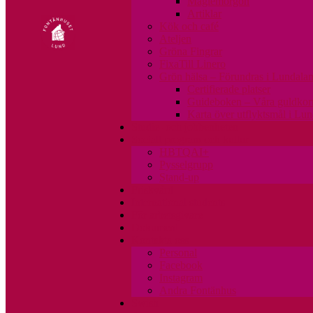
Maglemorgon
Artiklar
Kök och café
Ateljen
Gröna Fingrar
FixaTill Linero
Grön hälsa – Förundras i Lundala
Certifierade platser
Guideboken – Våra guldkor
Karta över utflyktsmål i Lu
Studie- och jobbenheten
Socialt program och kultur
HBTQAI+
Pysselgrupp
Stand-up
Friskvård
International students
För arbetsgivare
Dokument
Kontakta oss
Personal
Facebook
Instagram
Andra Fontänhus
Swish