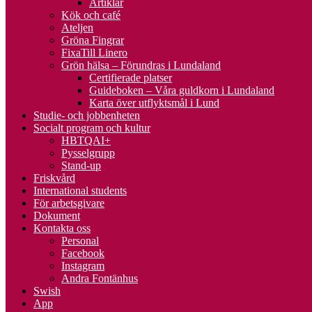
Artiklar
Kök och café
Ateljen
Gröna Fingrar
FixaTill Linero
Grön hälsa – Förundras i Lundaland
Certifierade platser
Guideboken – Våra guldkorn i Lundaland
Karta över utflyktsmål i Lund
Studie- och jobbenheten
Socialt program och kultur
HBTQAI+
Pysselgrupp
Stand-up
Friskvård
International students
För arbetsgivare
Dokument
Kontakta oss
Personal
Facebook
Instagram
Andra Fontänhus
Swish
App