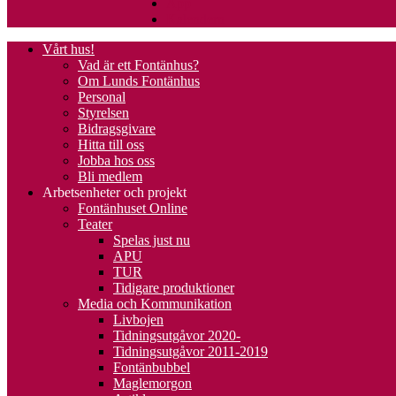
App
Kalendern
Vårt hus!
Vad är ett Fontänhus?
Om Lunds Fontänhus
Personal
Styrelsen
Bidragsgivare
Hitta till oss
Jobba hos oss
Bli medlem
Arbetsenheter och projekt
Fontänhuset Online
Teater
Spelas just nu
APU
TUR
Tidigare produktioner
Media och Kommunikation
Livbojen
Tidningsutgåvor 2020-
Tidningsutgåvor 2011-2019
Fontänbubbel
Maglemorgon