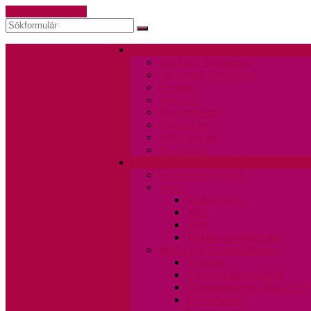
Hoppa till innehåll
Sök
Vårt hus!
Vad är ett Fontänhus?
Om Lunds Fontänhus
Personal
Styrelsen
Bidragsgivare
Hitta till oss
Jobba hos oss
Bli medlem
Arbetsenheter och projekt
Fontänhuset Online
Teater
Spelas just nu
APU
TUR
Tidigare produktioner
Media och Kommunikation
Livbojen
Tidningsutgåvor 2020-
Tidningsutgåvor 2011-2019
Fontänbubbel