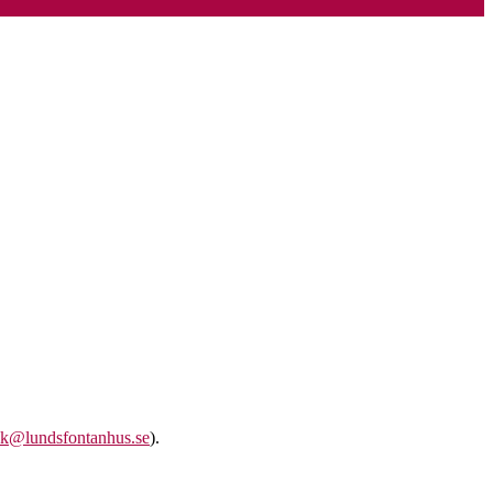
k@lundsfontanhus.se
).